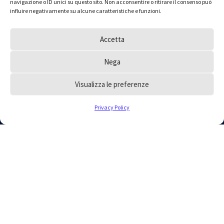
navigazione o ID unici su questo sito. Non acconsentire o ritirare il consenso può
influire negativamente su alcune caratteristiche e funzioni.
Hai dei dubbi e vorresti
Accetta
inoltrare un quesito
all’Ordine?
Nega
Consulta le FAQ, la risposta che cerchi potrebbe
Visualizza le preferenze
essere a portata di mano, oppure scrivici
collegandoti alla pagina contatti.
Privacy Policy
VAI ALLE FAQ
VAI AI CONTATTI
INDIRIZZ
ORDINE
FONDAZI
O E
ONE
Uffici
RECAPITI
Uffici
Tel: 02
Ordine
Tel:
76003731