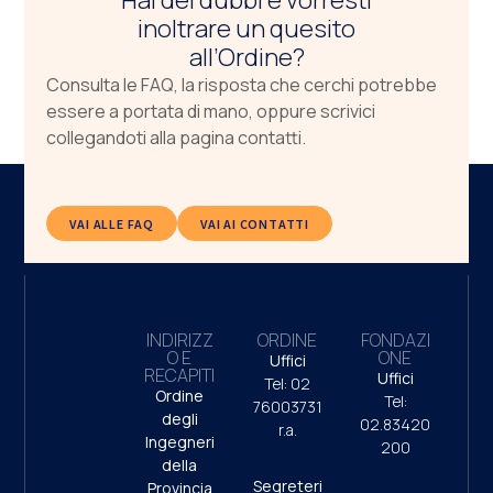
Hai dei dubbi e vorresti
inoltrare un quesito
all’Ordine?
Consulta le FAQ, la risposta che cerchi potrebbe
essere a portata di mano, oppure scrivici
collegandoti alla pagina contatti.
VAI ALLE FAQ
VAI AI CONTATTI
INDIRIZZ
ORDINE
FONDAZI
O E
ONE
Uffici
RECAPITI
Uffici
Tel: 02
Ordine
Tel:
76003731
degli
02.83420
r.a.
Ingegneri
200
della
Segreteri
Provincia