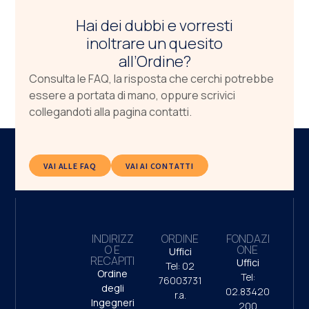
Hai dei dubbi e vorresti
inoltrare un quesito
all’Ordine?
Consulta le FAQ, la risposta che cerchi potrebbe
essere a portata di mano, oppure scrivici
collegandoti alla pagina contatti.
VAI ALLE FAQ
VAI AI CONTATTI
INDIRIZZ
ORDINE
FONDAZI
O E
ONE
Uffici
RECAPITI
Uffici
Tel: 02
Ordine
Tel:
76003731
degli
02.83420
r.a.
Ingegneri
200