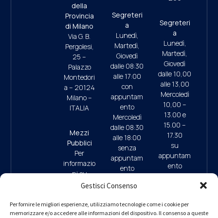
della
Segreteri
Provincia
Segreteri
a
di Milano
a
Lunedì,
Via G. B.
Lunedì,
Martedì,
Pergolesi,
Martedì,
Giovedì
25 –
Giovedì
dalle 08:30
Palazzo
dalle 10,00
alle 17:00
Montedori
alle 13,00
con
a – 20124
Mercoledì
appuntam
Milano –
10,00 –
ento
ITALIA
13.00 e
Mercoledì
15.00 –
dalle 08:30
Mezzi
17.30
alle 18:00
Pubblici
su
senza
Per
appuntam
appuntam
informazio
ento
ento
ni su
(ultimo
mezzi
Gestisci Consenso
accesso
pubblici e
ore 17:45)
09:30/13:
parcheggi
Per fornire le migliori esperienze, utilizziamo tecnologie come i cookie per
00 (da
memorizzare e/o accedere alle informazioni del dispositivo. Il consenso a queste
clicca qui