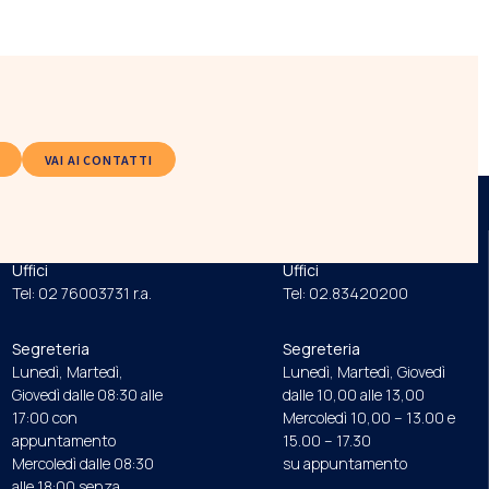
VAI AI CONTATTI
ORDINE
FONDAZIONE
Uffici
Uffici
Tel: 02 76003731 r.a.
Tel: 02.83420200
Segreteria
Segreteria
Lunedì, Martedì,
Lunedì, Martedì, Giovedì
Giovedì dalle 08:30 alle
dalle 10,00 alle 13,00
17:00 con
Mercoledì 10,00 – 13.00 e
appuntamento
15.00 – 17.30
Mercoledì dalle 08:30
su appuntamento
alle 18:00 senza