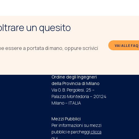
noltrare un quesito
VAI ALLE FAQ
be essere a portata di mano, oppure scrivici
INDIRIZZO E RECAPITI
Ordine degli Ingegneri
della Provincia di Milano
Via G. B. Pergolesi, 25 –
Palazzo Montedoria – 20124
Milano – ITALIA
Mezzi Pubblici
Per informazioni su mezzi
pubblici e parcheggi
clicca
qui