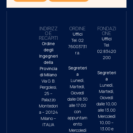
INDIRIZZ
ORDINE
FONDAZI
O E
ONE
Uffici
RECAPITI
Uffici
Tel: 02
Ordine
Tel:
76003731
degli
02.83420
r.a.
Ingegneri
200
della
Segreteri
Provincia
Segreteri
a
di Milano
a
Lunedì,
Via G. B.
Lunedì,
Martedì,
Pergolesi,
Martedì,
Giovedì
25 –
Giovedì
dalle 08:30
Palazzo
dalle 10,00
alle 17:00
Montedori
alle 13,00
con
a – 20124
Mercoledì
appuntam
Milano –
10,00 –
ento
ITALIA
13.00 e
Mercoledì