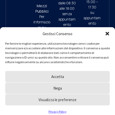
15.00 –
dalle 08:30
Mezzi
17.30
alle 18:00
Pubblici
su
senza
Per
appuntam
appuntam
informazio
ento
ento
ni su
(ultimo
mezzi
Gestisci Consenso
accesso
pubblici e
ore 17:45)
09:30/13:
parcheggi
Per fornire le migliori esperienze, utilizziamo tecnologie come i cookie per
00 (da
memorizzare e/o accedere alle informazioni del dispositivo. Il consenso a queste
clicca qui
9.30/13.0
Lunedì a
tecnologie ci permetterà di elaborare dati come il comportamento di
0 (da
navigazione o ID unici su questo sito. Non acconsentire o ritirare il consenso può
Giovedì)
Lunedì a
influire negativamente su alcune caratteristiche e funzioni.
– interno 1
Giovedì)
per
informazio
Accetta
ni
PEC
ordine.mila
Nega
no@ingpe
c.eu
Visualizza le preferenze
Ordine degli Ingegneri della Provincia di Milano © 2000 – 2025
Privacy Policy