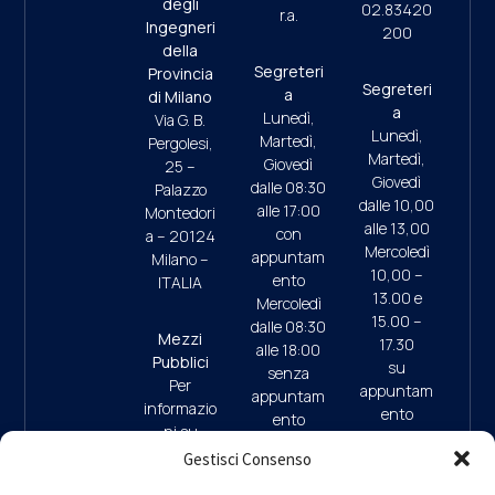
degli
02.83420
r.a.
Ingegneri
200
della
Segreteri
Provincia
Segreteri
a
di Milano
a
Lunedì,
Via G. B.
Lunedì,
Martedì,
Pergolesi,
Martedì,
Giovedì
25 –
Giovedì
dalle 08:30
Palazzo
dalle 10,00
alle 17:00
Montedori
alle 13,00
con
a – 20124
Mercoledì
appuntam
Milano –
10,00 –
ento
ITALIA
13.00 e
Mercoledì
15.00 –
dalle 08:30
Mezzi
17.30
alle 18:00
Pubblici
su
senza
Per
appuntam
appuntam
informazio
ento
ento
ni su
(ultimo
mezzi
Gestisci Consenso
accesso
pubblici e
ore 17:45)
09:30/13: