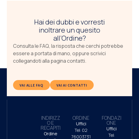
Hai dei dubbi e vorresti
inoltrare un quesito
all’Ordine?
Consulta le FAQ, la risposta che cerchi potrebbe
essere a portata di mano, oppure scrivici
collegandoti alla pagina contatti.
VAI ALLE FAQ
VAI AI CONTATTI
INDIRIZZ
ORDINE
FONDAZI
O E
ONE
Uffici
RECAPITI
Uffici
Tel: 02
Ordine
Tel:
76003731