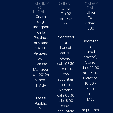
INDIRIZZ
ORDINE
FONDAZI
O E
ONE
Uffici
RECAPITI
Uffici
Tel: 02
Ordine
Tel:
76003731
degli
02.83420
r.a.
Ingegneri
200
della
Segreteri
Provincia
Segreteri
a
di Milano
a
Lunedì,
Via G. B.
Lunedì,
Martedì,
Pergolesi,
Martedì,
Giovedì
25 –
Giovedì
dalle 08:30
Palazzo
dalle 10,00
alle 17:00
Montedori
alle 13,00
con
a – 20124
Mercoledì
appuntam
Milano –
10,00 –
ento
ITALIA
13.00 e
Mercoledì
15.00 –
dalle 08:30
Mezzi
17.30
alle 18:00
Pubblici
su
senza
Per
appuntam
appuntam