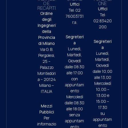
O E
ONE
Uffici
RECAPITI
Uffici
Tel: 02
Ordine
Tel:
76003731
degli
02.83420
r.a.
Ingegneri
200
della
Segreteri
Provincia
Segreteri
a
di Milano
a
Lunedì,
Via G. B.
Lunedì,
Martedì,
Pergolesi,
Martedì,
Giovedì
25 –
Giovedì
dalle 08:30
Palazzo
dalle 10,00
alle 17:00
Montedori
alle 13,00
con
a – 20124
Mercoledì
appuntam
Milano –
10,00 –
ento
ITALIA
13.00 e
Mercoledì
15.00 –
dalle 08:30
Mezzi
17.30
alle 18:00
Pubblici
su
senza
Per
appuntam
appuntam
informazio
ento
ento