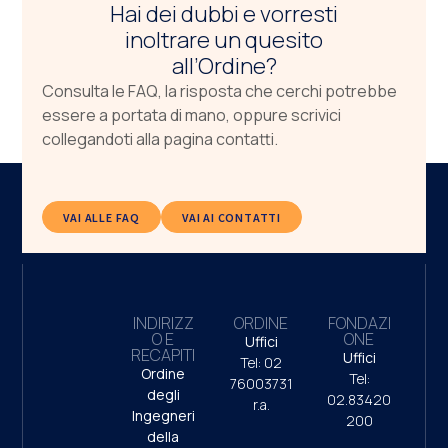
Hai dei dubbi e vorresti
inoltrare un quesito
all’Ordine?
Consulta le FAQ, la risposta che cerchi potrebbe
essere a portata di mano, oppure scrivici
collegandoti alla pagina contatti.
VAI ALLE FAQ
VAI AI CONTATTI
INDIRIZZ
ORDINE
FONDAZI
O E
ONE
Uffici
RECAPITI
Uffici
Tel: 02
Ordine
Tel:
76003731
degli
02.83420
r.a.
Ingegneri
200
della