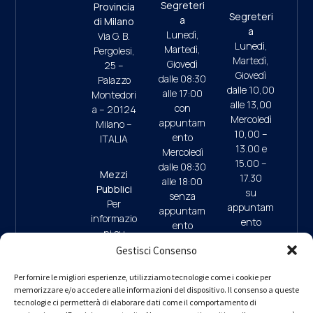
Segreteri
Provincia
Segreteri
a
di Milano
a
Lunedì,
Via G. B.
Lunedì,
Martedì,
Pergolesi,
Martedì,
Giovedì
25 –
Giovedì
dalle 08:30
Palazzo
dalle 10,00
alle 17:00
Montedori
alle 13,00
con
a – 20124
Mercoledì
appuntam
Milano –
10,00 –
ento
ITALIA
13.00 e
Mercoledì
15.00 –
dalle 08:30
Mezzi
17.30
alle 18:00
Pubblici
su
senza
Per
appuntam
appuntam
informazio
ento
ento
ni su
(ultimo
mezzi
Gestisci Consenso
accesso
pubblici e
ore 17:45)
09:30/13:
parcheggi
Per fornire le migliori esperienze, utilizziamo tecnologie come i cookie per
00 (da
memorizzare e/o accedere alle informazioni del dispositivo. Il consenso a queste
clicca qui
9.30/13.0
Lunedì a
tecnologie ci permetterà di elaborare dati come il comportamento di