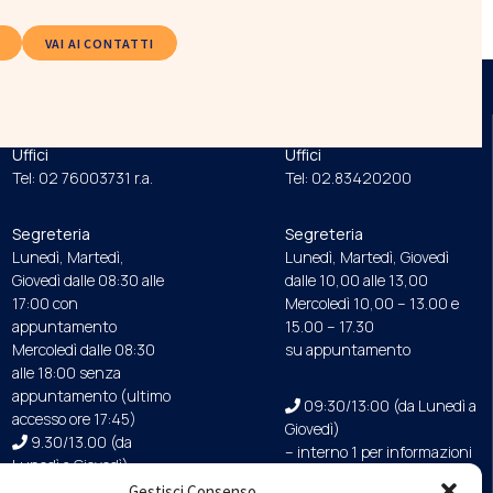
VAI AI CONTATTI
ORDINE
FONDAZIONE
Uffici
Uffici
Tel: 02 76003731 r.a.
Tel: 02.83420200
Segreteria
Segreteria
Lunedì, Martedì,
Lunedì, Martedì, Giovedì
Giovedì dalle 08:30 alle
dalle 10,00 alle 13,00
17:00 con
Mercoledì 10,00 – 13.00 e
appuntamento
15.00 – 17.30
Mercoledì dalle 08:30
su appuntamento
alle 18:00 senza
appuntamento (ultimo
09:30/13:00 (da Lunedì a
accesso ore 17:45)
Giovedì)
9.30/13.00 (da
– interno 1 per informazioni
Lunedì a Giovedì)
Gestisci Consenso