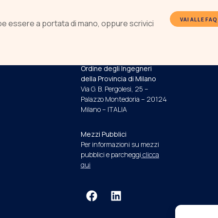
VAI ALLE FAQ
be essere a portata di mano, oppure scrivici
INDIRIZZO E RECAPITI
Ordine degli Ingegneri
della Provincia di Milano
Via G. B. Pergolesi, 25 –
Palazzo Montedoria – 20124
Milano – ITALIA
Mezzi Pubblici
Per informazioni su mezzi
pubblici e parcheggi
clicca
qui