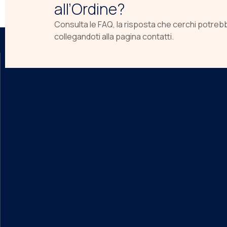
all’Ordine?
Consulta le FAQ, la risposta che cerchi potreb
collegandoti alla pagina contatti.