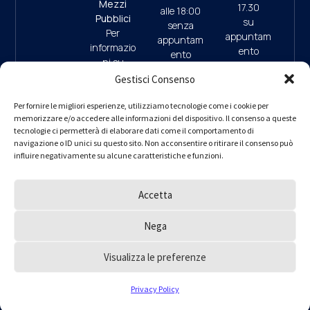
Mezzi
17.30
alle 18:00
Pubblici
su
senza
Per
appuntam
appuntam
informazio
ento
ento
ni su
(ultimo
mezzi
Gestisci Consenso
accesso
pubblici e
ore 17:45)
09:30/13:
parcheggi
Per fornire le migliori esperienze, utilizziamo tecnologie come i cookie per
00 (da
memorizzare e/o accedere alle informazioni del dispositivo. Il consenso a queste
clicca qui
9.30/13.0
Lunedì a
tecnologie ci permetterà di elaborare dati come il comportamento di
0 (da
navigazione o ID unici su questo sito. Non acconsentire o ritirare il consenso può
Giovedì)
Lunedì a
influire negativamente su alcune caratteristiche e funzioni.
– interno 1
Giovedì)
per
informazio
Accetta
ni
PEC
ordine.mila
Nega
no@ingpe
c.eu
Visualizza le preferenze
Ordine degli Ingegneri della Provincia di Milano © 2000 – 2025
Privacy Policy