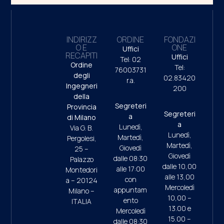
INDIRIZZ
ORDINE
FONDAZI
O E
ONE
Uffici
RECAPITI
Uffici
Tel: 02
Ordine
Tel:
76003731
degli
02.83420
r.a.
Ingegneri
200
della
Segreteri
Provincia
Segreteri
a
di Milano
a
Lunedì,
Via G. B.
Lunedì,
Martedì,
Pergolesi,
Martedì,
Giovedì
25 –
Giovedì
dalle 08:30
Palazzo
dalle 10,00
alle 17:00
Montedori
alle 13,00
con
a – 20124
Mercoledì
appuntam
Milano –
10,00 –
ento
ITALIA
13.00 e
Mercoledì
15.00 –
dalle 08:30