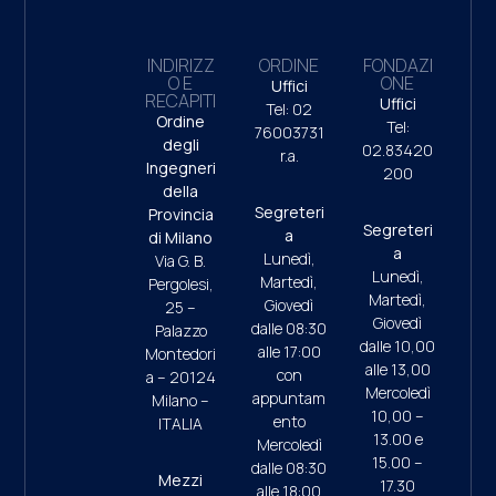
INDIRIZZ
ORDINE
FONDAZI
O E
ONE
Uffici
RECAPITI
Uffici
Tel: 02
Ordine
Tel:
76003731
degli
02.83420
r.a.
Ingegneri
200
della
Segreteri
Provincia
Segreteri
a
di Milano
a
Lunedì,
Via G. B.
Lunedì,
Martedì,
Pergolesi,
Martedì,
Giovedì
25 –
Giovedì
dalle 08:30
Palazzo
dalle 10,00
alle 17:00
Montedori
alle 13,00
con
a – 20124
Mercoledì
appuntam
Milano –
10,00 –
ento
ITALIA
13.00 e
Mercoledì
15.00 –
dalle 08:30
Mezzi
17.30
alle 18:00