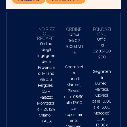
INDIRIZZ
ORDINE
FONDAZI
O E
ONE
Uffici
RECAPITI
Uffici
Tel: 02
Ordine
Tel:
76003731
degli
02.83420
r.a.
Ingegneri
200
della
Segreteri
Provincia
Segreteri
a
di Milano
a
Lunedì,
Via G. B.
Lunedì,
Martedì,
Pergolesi,
Martedì,
Giovedì
25 –
Giovedì
dalle 08:30
Palazzo
dalle 10,00
alle 17:00
Montedori
alle 13,00
con
a – 20124
Mercoledì
appuntam
Milano –
10,00 –
ento
ITALIA
13.00 e
Mercoledì