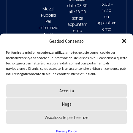
15.00 –
dalle 08:30
Mezzi
17.30
alle 18:00
Pubblici
su
senza
Per
appuntam
appuntam
informazio
ento
ento
ni su
(ultimo
mezzi
Gestisci Consenso
accesso
pubblici e
ore 17:45)
09:30/13:
parcheggi
Per fornire le migliori esperienze, utilizziamo tecnologie come i cookie per
00 (da
memorizzare e/o accedere alle informazioni del dispositivo. Il consenso a queste
clicca qui
9.30/13.0
Lunedì a
tecnologie ci permetterà di elaborare dati come il comportamento di
0 (da
navigazione o ID unici su questo sito. Non acconsentire o ritirare il consenso può
Giovedì)
Lunedì a
influire negativamente su alcune caratteristiche e funzioni.
– interno 1
Giovedì)
per
informazio
Accetta
ni
PEC
ordine.mila
Nega
no@ingpe
c.eu
Visualizza le preferenze
Ordine degli Ingegneri della Provincia di Milano © 2000 – 2025
Privacy Policy