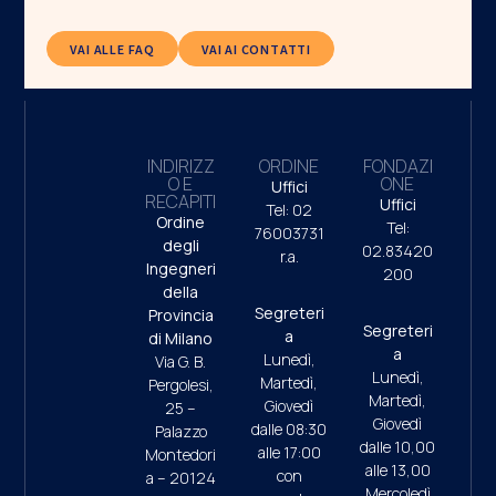
VAI ALLE FAQ
VAI AI CONTATTI
INDIRIZZ
ORDINE
FONDAZI
O E
ONE
Uffici
RECAPITI
Uffici
Tel: 02
Ordine
Tel:
76003731
degli
02.83420
r.a.
Ingegneri
200
della
Segreteri
Provincia
Segreteri
a
di Milano
a
Lunedì,
Via G. B.
Lunedì,
Martedì,
Pergolesi,
Martedì,
Giovedì
25 –
Giovedì
dalle 08:30
Palazzo
dalle 10,00
alle 17:00
Montedori
alle 13,00
con
a – 20124
Mercoledì