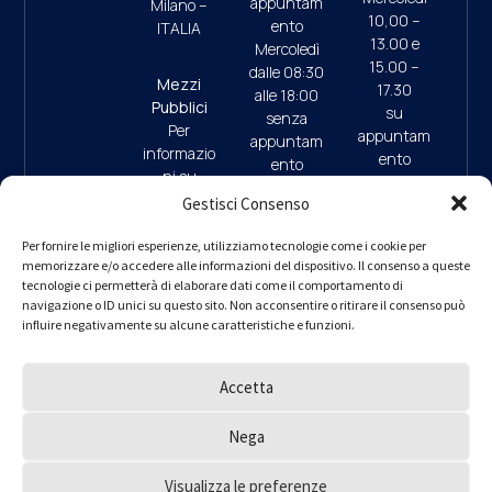
appuntam
Milano –
10,00 –
ento
ITALIA
13.00 e
Mercoledì
15.00 –
dalle 08:30
Mezzi
17.30
alle 18:00
Pubblici
su
senza
Per
appuntam
appuntam
informazio
ento
ento
ni su
(ultimo
mezzi
Gestisci Consenso
accesso
pubblici e
ore 17:45)
09:30/13:
parcheggi
Per fornire le migliori esperienze, utilizziamo tecnologie come i cookie per
00 (da
memorizzare e/o accedere alle informazioni del dispositivo. Il consenso a queste
clicca qui
9.30/13.0
Lunedì a
tecnologie ci permetterà di elaborare dati come il comportamento di
0 (da
navigazione o ID unici su questo sito. Non acconsentire o ritirare il consenso può
Giovedì)
Lunedì a
influire negativamente su alcune caratteristiche e funzioni.
– interno 1
Giovedì)
per
informazio
Accetta
ni
PEC
ordine.mila
Nega
no@ingpe
c.eu
Visualizza le preferenze
Ordine degli Ingegneri della Provincia di Milano © 2000 – 2025