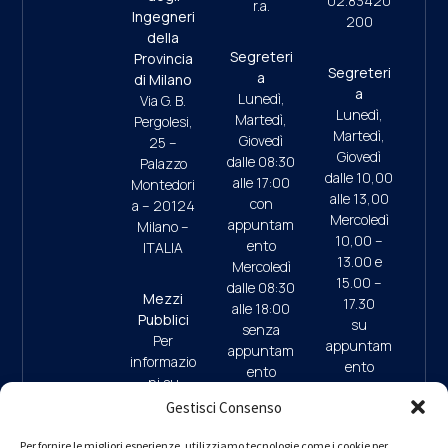
02.83420
r.a.
Ingegneri
200
della
Segreteri
Provincia
Segreteri
a
di Milano
a
Lunedì,
Via G. B.
Lunedì,
Martedì,
Pergolesi,
Martedì,
Giovedì
25 –
Giovedì
dalle 08:30
Palazzo
dalle 10,00
alle 17:00
Montedori
alle 13,00
con
a – 20124
Mercoledì
appuntam
Milano –
10,00 –
ento
ITALIA
13.00 e
Mercoledì
15.00 –
dalle 08:30
Mezzi
17.30
alle 18:00
Pubblici
su
senza
Per
appuntam
appuntam
informazio
ento
ento
ni su
(ultimo
mezzi
Gestisci Consenso
accesso
pubblici e
ore 17:45)
09:30/13:
parcheggi
Per fornire le migliori esperienze, utilizziamo tecnologie come i cookie per