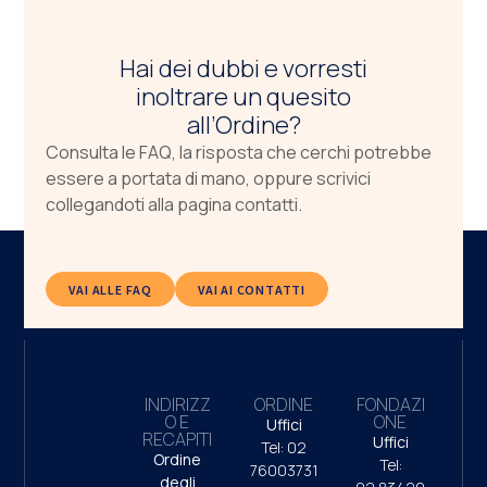
Hai dei dubbi e vorresti
inoltrare un quesito
all’Ordine?
Consulta le FAQ, la risposta che cerchi potrebbe
essere a portata di mano, oppure scrivici
collegandoti alla pagina contatti.
VAI ALLE FAQ
VAI AI CONTATTI
INDIRIZZ
ORDINE
FONDAZI
O E
ONE
Uffici
RECAPITI
Uffici
Tel: 02
Ordine
Tel:
76003731
degli