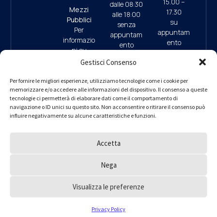
15.00 –
dalle 08:30
Mezzi
17.30
alle 18:00
Pubblici
su
senza
Per
appuntam
appuntam
informazio
ento
ento
ni su
(ultimo
mezzi
Gestisci Consenso
accesso
pubblici e
ore 17:45)
09:30/13:
parcheggi
Per fornire le migliori esperienze, utilizziamo tecnologie come i cookie per
00 (da
memorizzare e/o accedere alle informazioni del dispositivo. Il consenso a queste
clicca qui
9.30/13.0
Lunedì a
tecnologie ci permetterà di elaborare dati come il comportamento di
0 (da
navigazione o ID unici su questo sito. Non acconsentire o ritirare il consenso può
Giovedì)
Lunedì a
influire negativamente su alcune caratteristiche e funzioni.
– interno 1
Giovedì)
per
informazio
Accetta
ni
PEC
ordine.mila
Nega
no@ingpe
c.eu
Visualizza le preferenze
Ordine degli Ingegneri della Provincia di Milano © 2000 – 2025
Privacy Policy