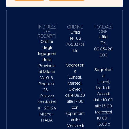
INDIRIZZ
ORDINE
FONDAZI
O E
ONE
Uffici
RECAPITI
Uffici
Tel: 02
Ordine
Tel:
76003731
degli
02.83420
r.a.
Ingegneri
200
della
Segreteri
Provincia
Segreteri
a
di Milano
a
Lunedì,
Via G. B.
Lunedì,
Martedì,
Pergolesi,
Martedì,
Giovedì
25 –
Giovedì
dalle 08:30
Palazzo
dalle 10,00
alle 17:00
Montedori
alle 13,00
con
a – 20124
Mercoledì
appuntam
Milano –
10,00 –
ento
ITALIA
13.00 e
Mercoledì