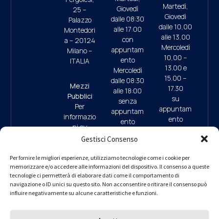
Martedì,
Giovedì
25 –
Giovedì
dalle 08:30
Palazzo
dalle 10,00
alle 17:00
Montedori
alle 13,00
con
a – 20124
Mercoledì
appuntam
Milano –
10,00 –
ento
ITALIA
13.00 e
Mercoledì
15.00 –
dalle 08:30
Mezzi
17.30
alle 18:00
Pubblici
su
senza
Per
appuntam
appuntam
informazio
ento
ento
ni su
(ultimo
mezzi
Gestisci Consenso
accesso
pubblici e
ore 17:45)
09:30/13:
parcheggi
Per fornire le migliori esperienze, utilizziamo tecnologie come i cookie per
00 (da
memorizzare e/o accedere alle informazioni del dispositivo. Il consenso a queste
clicca qui
9.30/13.0
Lunedì a
tecnologie ci permetterà di elaborare dati come il comportamento di
0 (da
navigazione o ID unici su questo sito. Non acconsentire o ritirare il consenso può
Giovedì)
Lunedì a
influire negativamente su alcune caratteristiche e funzioni.
– interno 1
Giovedì)
per
informazio