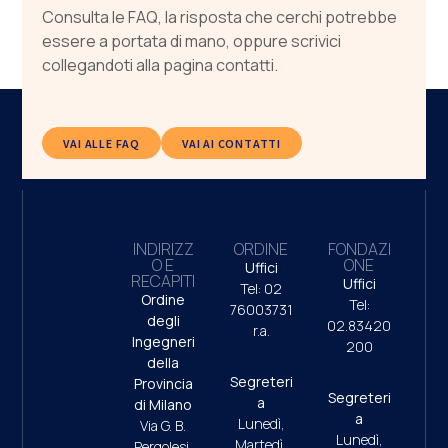
Consulta le FAQ, la risposta che cerchi potrebbe
essere a portata di mano, oppure scrivici
collegandoti alla pagina contatti.
VAI ALLE FAQ
VAI AI CONTATTI
INDIRIZZ
ORDINE
FONDAZI
O E
ONE
Uffici
RECAPITI
Uffici
Tel: 02
Ordine
Tel:
76003731
degli
02.83420
r.a.
Ingegneri
200
della
Segreteri
Provincia
Segreteri
a
di Milano
a
Lunedì,
Via G. B.
Lunedì,
Martedì,
Pergolesi,