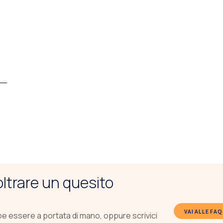
noltrare un quesito
VAI ALLE FAQ
be essere a portata di mano, oppure scrivici