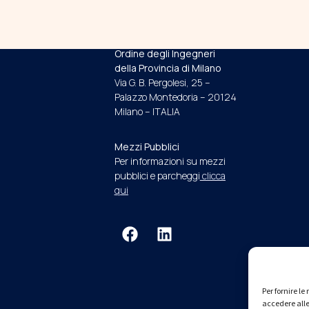
INDIRIZZO E RECAPITI
Ordine degli Ingegneri
della Provincia di Milano
Via G. B. Pergolesi, 25 –
Palazzo Montedoria – 20124
Milano – ITALIA
Mezzi Pubblici
Per informazioni su mezzi
pubblici e parcheggi
clicca
qui
Per fornire l
accedere alle