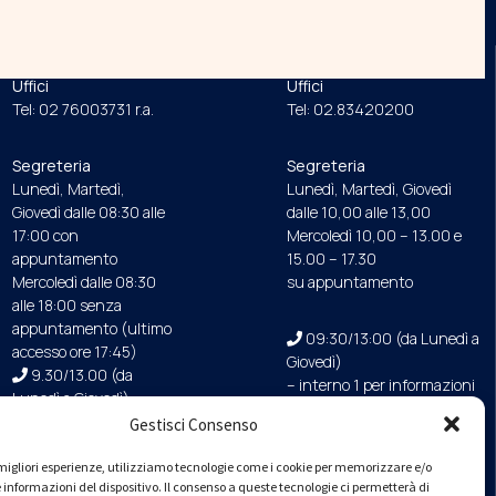
ORDINE
FONDAZIONE
Uffici
Uffici
Tel: 02 76003731 r.a.
Tel: 02.83420200
Segreteria
Segreteria
Lunedì, Martedì,
Lunedì, Martedì, Giovedì
Giovedì dalle 08:30 alle
dalle 10,00 alle 13,00
17:00 con
Mercoledì 10,00 – 13.00 e
appuntamento
15.00 – 17.30
Mercoledì dalle 08:30
su appuntamento
alle 18:00 senza
appuntamento (ultimo
09:30/13:00 (da Lunedì a
accesso ore 17:45)
Giovedì)
9.30/13.00 (da
– interno 1 per informazioni
Lunedì a Giovedì)
Gestisci Consenso
PEC
e migliori esperienze, utilizziamo tecnologie come i cookie per memorizzare e/o
ordine.milano@ingpec.e
 informazioni del dispositivo. Il consenso a queste tecnologie ci permetterà di