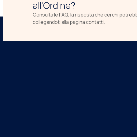
all’Ordine?
Consulta le FAQ, la risposta che cerchi potreb
collegandoti alla pagina contatti.