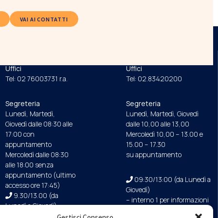
VAI AI CONTATTI
ORDINE
FONDAZIONE
Uffici
Uffici
Tel: 02 76003731 r.a.
Tel: 02.83420200
Segreteria
Segreteria
Lunedì, Martedì,
Lunedì, Martedì, Giovedì
Giovedì dalle 08:30 alle
dalle 10,00 alle 13,00
17:00 con
Mercoledì 10,00 – 13.00 e
appuntamento
15.00 – 17.30
Mercoledì dalle 08:30
su appuntamento
alle 18:00 senza
appuntamento (ultimo
09:30/13:00 (da Lunedì a
accesso ore 17:45)
Giovedì)
9.30/13.00 (da
– interno 1 per informazioni
Lunedì a Giovedì)
Gestisci Consenso