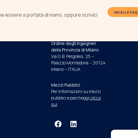
VAI ALLE FAQ
be essere a portata di mano, oppure scrivici
INDIRIZZO E RECAPITI
Ordine degli Ingegneri
della Provincia di Milano
Via G. B. Pergolesi, 25 –
Palazzo Montedoria – 20124
Milano – ITALIA
Mezzi Pubblici
Per informazioni su mezzi
pubblici e parcheggi
clicca
qui