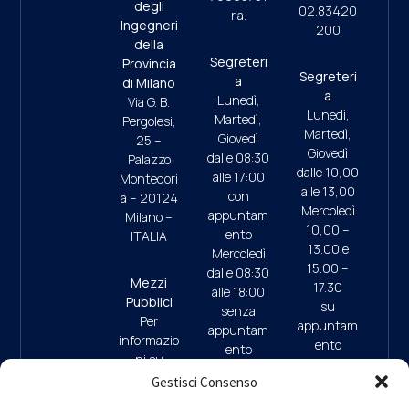
degli
02.83420
r.a.
Ingegneri
200
della
Segreteri
Provincia
Segreteri
a
di Milano
a
Lunedì,
Via G. B.
Lunedì,
Martedì,
Pergolesi,
Martedì,
Giovedì
25 –
Giovedì
dalle 08:30
Palazzo
dalle 10,00
alle 17:00
Montedori
alle 13,00
con
a – 20124
Mercoledì
appuntam
Milano –
10,00 –
ento
ITALIA
13.00 e
Mercoledì
15.00 –
dalle 08:30
Mezzi
17.30
alle 18:00
Pubblici
su
senza
Per
appuntam
appuntam
informazio
ento
ento
ni su
(ultimo
mezzi
Gestisci Consenso
accesso
pubblici e
ore 17:45)