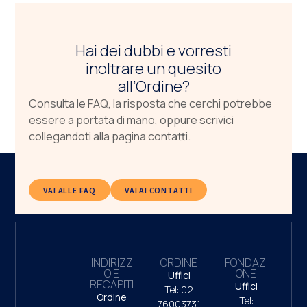
Hai dei dubbi e vorresti
inoltrare un quesito
all’Ordine?
Consulta le FAQ, la risposta che cerchi potrebbe
essere a portata di mano, oppure scrivici
collegandoti alla pagina contatti.
VAI ALLE FAQ
VAI AI CONTATTI
INDIRIZZ
ORDINE
FONDAZI
O E
ONE
Uffici
RECAPITI
Uffici
Tel: 02
Ordine
Tel:
76003731