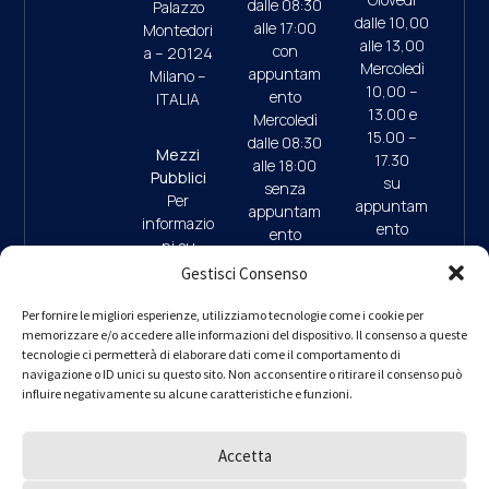
dalle 08:30
Palazzo
dalle 10,00
alle 17:00
Montedori
alle 13,00
con
a – 20124
Mercoledì
appuntam
Milano –
10,00 –
ento
ITALIA
13.00 e
Mercoledì
15.00 –
dalle 08:30
Mezzi
17.30
alle 18:00
Pubblici
su
senza
Per
appuntam
appuntam
informazio
ento
ento
ni su
(ultimo
mezzi
Gestisci Consenso
accesso
pubblici e
ore 17:45)
09:30/13:
parcheggi
Per fornire le migliori esperienze, utilizziamo tecnologie come i cookie per
00 (da
memorizzare e/o accedere alle informazioni del dispositivo. Il consenso a queste
clicca qui
9.30/13.0
Lunedì a
tecnologie ci permetterà di elaborare dati come il comportamento di
0 (da
navigazione o ID unici su questo sito. Non acconsentire o ritirare il consenso può
Giovedì)
Lunedì a
influire negativamente su alcune caratteristiche e funzioni.
– interno 1
Giovedì)
per
informazio
Accetta
ni
PEC