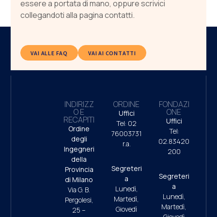
essere a portata di mano, oppure scrivici
collegandoti alla pagina contatti.
VAI ALLE FAQ
VAI AI CONTATTI
INDIRIZZ
ORDINE
FONDAZI
O E
ONE
Uffici
RECAPITI
Uffici
Tel: 02
Ordine
Tel:
76003731
degli
02.83420
r.a.
Ingegneri
200
della
Segreteri
Provincia
Segreteri
a
di Milano
a
Lunedì,
Via G. B.
Lunedì,
Martedì,
Pergolesi,
Martedì,
Giovedì
25 –
Giovedì