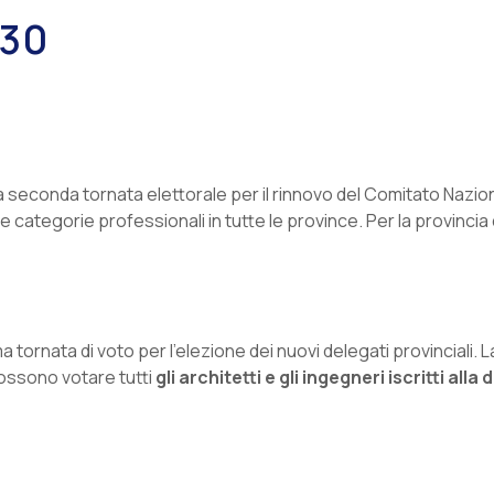
030
la seconda tornata elettorale per il rinnovo del Comitato Nazio
ategorie professionali in tutte le province. Per la provincia di M
ima tornata di voto per l’elezione dei nuovi delegati provinciali
Possono votare tutti
gli architetti e gli ingegneri iscritti al