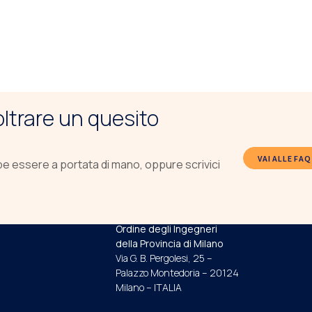
noltrare un quesito
VAI ALLE FAQ
be essere a portata di mano, oppure scrivici
INDIRIZZO E RECAPITI
Ordine degli Ingegneri
della Provincia di Milano
Via G. B. Pergolesi, 25 –
Palazzo Montedoria – 20124
Milano – ITALIA