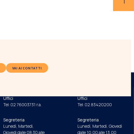
VAI AI CONTATTI
ORDINE
FONDAZIONE
Uffici
Uffici
Tel: 02 76003731 r.a.
Tel: 02.83420200
Segreteria
Segreteria
Lunedì, Martedì,
Lunedì, Martedì, Giovedì
Giovedì dalle 08:30 alle
dalle 10,00 alle 13,00