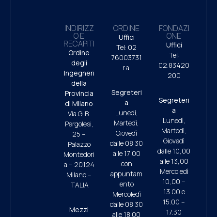
INDIRIZZ
ORDINE
FONDAZI
O E
ONE
Uffici
RECAPITI
Uffici
Tel: 02
Ordine
Tel:
76003731
degli
02.83420
r.a.
Ingegneri
200
della
Segreteri
Provincia
Segreteri
a
di Milano
a
Lunedì,
Via G. B.
Lunedì,
Martedì,
Pergolesi,
Martedì,
Giovedì
25 –
Giovedì
dalle 08:30
Palazzo
dalle 10,00
alle 17:00
Montedori
alle 13,00
con
a – 20124
Mercoledì
appuntam
Milano –
10,00 –
ento
ITALIA
13.00 e
Mercoledì
15.00 –
dalle 08:30
Mezzi
17.30
alle 18:00