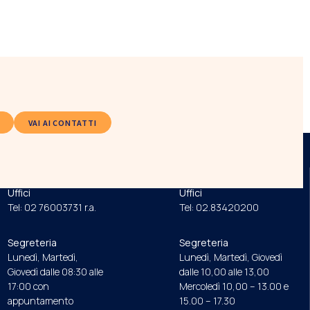
VAI AI CONTATTI
ORDINE
FONDAZIONE
Uffici
Uffici
Tel: 02 76003731 r.a.
Tel: 02.83420200
Segreteria
Segreteria
Lunedì, Martedì,
Lunedì, Martedì, Giovedì
Giovedì dalle 08:30 alle
dalle 10,00 alle 13,00
17:00 con
Mercoledì 10,00 – 13.00 e
appuntamento
15.00 – 17.30