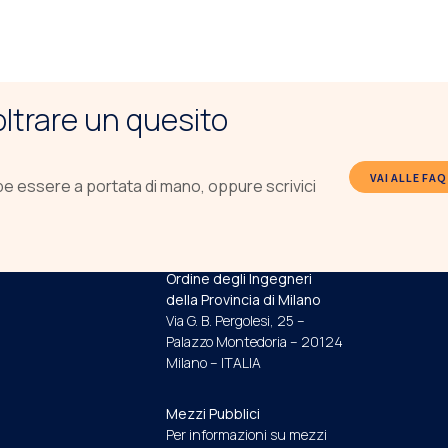
noltrare un quesito
VAI ALLE FAQ
be essere a portata di mano, oppure scrivici
INDIRIZZO E RECAPITI
Ordine degli Ingegneri
della Provincia di Milano
Via G. B. Pergolesi, 25 –
Palazzo Montedoria – 20124
Milano – ITALIA
Mezzi Pubblici
Per informazioni su mezzi