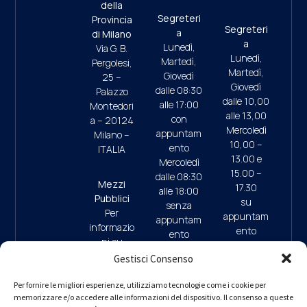
della
Segreteri
Provincia
Segreteri
a
di Milano
a
Lunedì,
Via G. B.
Lunedì,
Martedì,
Pergolesi,
Martedì,
Giovedì
25 –
Giovedì
dalle 08:30
Palazzo
dalle 10,00
alle 17:00
Montedori
alle 13,00
con
a – 20124
Mercoledì
appuntam
Milano –
10,00 –
ento
ITALIA
13.00 e
Mercoledì
15.00 –
dalle 08:30
Mezzi
17.30
alle 18:00
Pubblici
su
senza
Per
appuntam
appuntam
informazio
ento
ento
ni su
(ultimo
mezzi
Gestisci Consenso
accesso
pubblici e
ore 17:45)
09:30/13:
parcheggi
Per fornire le migliori esperienze, utilizziamo tecnologie come i cookie per
00 (da
memorizzare e/o accedere alle informazioni del dispositivo. Il consenso a queste
clicca qui
9.30/13.0