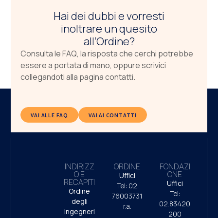
Hai dei dubbi e vorresti
inoltrare un quesito
all’Ordine?
Consulta le FAQ, la risposta che cerchi potrebbe
essere a portata di mano, oppure scrivici
collegandoti alla pagina contatti.
VAI ALLE FAQ
VAI AI CONTATTI
INDIRIZZ
ORDINE
FONDAZI
O E
ONE
Uffici
RECAPITI
Uffici
Tel: 02
Ordine
Tel:
76003731
degli
02.83420
r.a.
Ingegneri
200