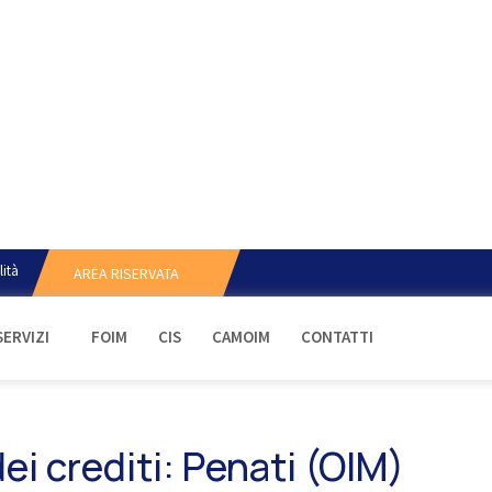
lità
AREA RISERVATA
SERVIZI
FOIM
CIS
CAMOIM
CONTATTI
i crediti: Penati (OIM)