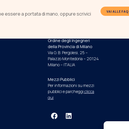
VAI ALLE FAQ
be essere a portata di mano, oppure scrivici
INDIRIZZO E RECAPITI
Ordine degli Ingegneri
della Provincia di Milano
Via G. B. Pergolesi, 25 –
Palazzo Montedoria – 20124
Milano – ITALIA
Mezzi Pubblici
Per informazioni su mezzi
pubblici e parcheggi
clicca
qui