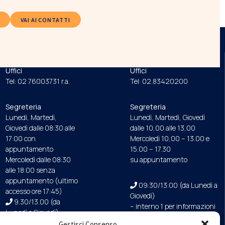
VAI AI CONTATTI
ORDINE
FONDAZIONE
Uffici
Uffici
Tel: 02 76003731 r.a.
Tel: 02.83420200
Segreteria
Segreteria
Lunedì, Martedì,
Lunedì, Martedì, Giovedì
Giovedì dalle 08:30 alle
dalle 10,00 alle 13,00
17:00 con
Mercoledì 10,00 – 13.00 e
appuntamento
15.00 – 17.30
Mercoledì dalle 08:30
su appuntamento
alle 18:00 senza
appuntamento (ultimo
09:30/13:00 (da Lunedì a
accesso ore 17:45)
Giovedì)
9.30/13.00 (da
– interno 1 per informazioni
Lunedì a Giovedì)
Gestisci Consenso