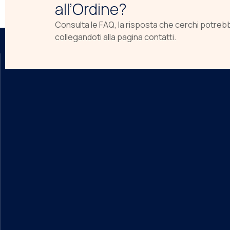
all’Ordine?
Consulta le FAQ, la risposta che cerchi potreb
collegandoti alla pagina contatti.