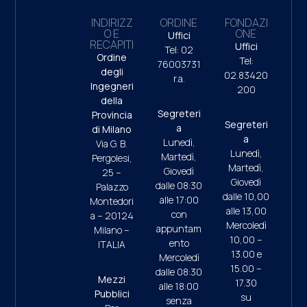
INDIRIZZ
ORDINE
FONDAZI
O E
ONE
Uffici
RECAPITI
Uffici
Tel: 02
Ordine
Tel:
76003731
degli
02.83420
r.a.
Ingegneri
200
della
Segreteri
Provincia
Segreteri
a
di Milano
a
Lunedì,
Via G. B.
Lunedì,
Martedì,
Pergolesi,
Martedì,
Giovedì
25 –
Giovedì
dalle 08:30
Palazzo
dalle 10,00
alle 17:00
Montedori
alle 13,00
con
a – 20124
Mercoledì
appuntam
Milano –
10,00 –
ento
ITALIA
13.00 e
Mercoledì
15.00 –
dalle 08:30
Mezzi
17.30
alle 18:00
Pubblici
su
senza