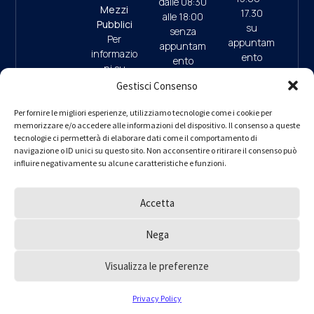
dalle 08:30
Mezzi
17.30
alle 18:00
Pubblici
su
senza
Per
appuntam
appuntam
informazio
ento
ento
ni su
(ultimo
mezzi
Gestisci Consenso
accesso
pubblici e
ore 17:45)
09:30/13:
parcheggi
Per fornire le migliori esperienze, utilizziamo tecnologie come i cookie per
00 (da
memorizzare e/o accedere alle informazioni del dispositivo. Il consenso a queste
clicca qui
9.30/13.0
Lunedì a
tecnologie ci permetterà di elaborare dati come il comportamento di
0 (da
navigazione o ID unici su questo sito. Non acconsentire o ritirare il consenso può
Giovedì)
Lunedì a
influire negativamente su alcune caratteristiche e funzioni.
– interno 1
Giovedì)
per
informazio
Accetta
ni
PEC
ordine.mila
Nega
no@ingpe
c.eu
Visualizza le preferenze
Ordine degli Ingegneri della Provincia di Milano © 2000 – 2025
Privacy Policy