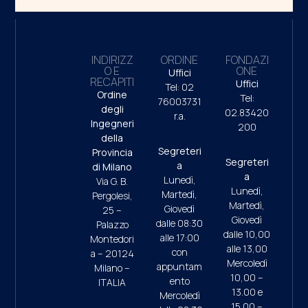
INDIRIZZ
ORDINE
FONDAZI
O E
ONE
Uffici
RECAPITI
Uffici
Tel: 02
Ordine
Tel:
76003731
degli
02.83420
r.a.
Ingegneri
200
della
Segreteri
Provincia
Segreteri
a
di Milano
a
Lunedì,
Via G. B.
Lunedì,
Martedì,
Pergolesi,
Martedì,
Giovedì
25 –
Giovedì
dalle 08:30
Palazzo
dalle 10,00
alle 17:00
Montedori
alle 13,00
con
a – 20124
Mercoledì
appuntam
Milano –
10,00 –
ento
ITALIA
13.00 e
Mercoledì
15.00 –