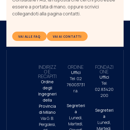
essere a portata di mano, oppure scrivici
collegandoti alla pagina contatti.
VAI ALLE FAQ
VAI AI CONTATTI
INDIRIZZ
ORDINE
FONDAZI
O E
ONE
Uffici
RECAPITI
Uffici
Tel: 02
Ordine
Tel:
76003731
degli
02.83420
r.a.
Ingegneri
200
della
Segreteri
Provincia
Segreteri
a
di Milano
a
Lunedì,
Via G. B.
Lunedì,
Martedì,
Pergolesi,
Martedì,
Giovedì