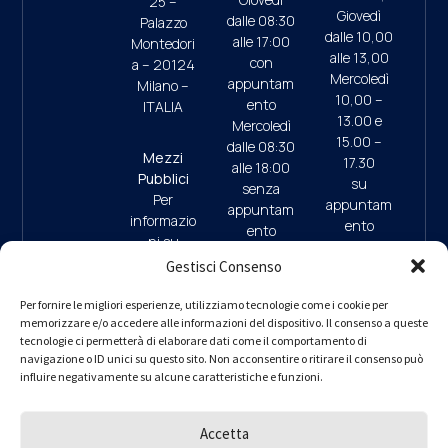
25 –
Giovedì
dalle 08:30
Palazzo
dalle 10,00
alle 17:00
Montedori
alle 13,00
con
a – 20124
Mercoledì
appuntam
Milano –
10,00 –
ento
ITALIA
13.00 e
Mercoledì
15.00 –
dalle 08:30
Mezzi
17.30
alle 18:00
Pubblici
su
senza
Per
appuntam
appuntam
informazio
ento
ento
ni su
(ultimo
mezzi
Gestisci Consenso
accesso
pubblici e
ore 17:45)
09:30/13:
parcheggi
Per fornire le migliori esperienze, utilizziamo tecnologie come i cookie per
00 (da
memorizzare e/o accedere alle informazioni del dispositivo. Il consenso a queste
clicca qui
9.30/13.0
Lunedì a
tecnologie ci permetterà di elaborare dati come il comportamento di
0 (da
navigazione o ID unici su questo sito. Non acconsentire o ritirare il consenso può
Giovedì)
Lunedì a
influire negativamente su alcune caratteristiche e funzioni.
– interno 1
Giovedì)
per
informazio
Accetta
ni