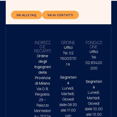
VAI ALLE FAQ
VAI AI CONTATTI
INDIRIZZ
ORDINE
FONDAZI
O E
ONE
Uffici
RECAPITI
Uffici
Tel: 02
Ordine
Tel:
76003731
degli
02.83420
r.a.
Ingegneri
200
della
Segreteri
Provincia
Segreteri
a
di Milano
a
Lunedì,
Via G. B.
Lunedì,
Martedì,
Pergolesi,
Martedì,
Giovedì
25 –
Giovedì
dalle 08:30
Palazzo
dalle 10,00
alle 17:00
Montedori
alle 13,00
con
a – 20124