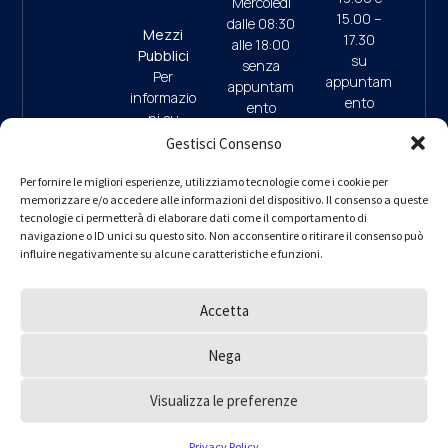
Mercoledì
15.00 –
dalle 08:30
Mezzi
17.30
alle 18:00
Pubblici
su
senza
Per
appuntam
appuntam
informazio
ento
ento
ni su
(ultimo
mezzi
Gestisci Consenso
accesso
pubblici e
ore 17:45)
09:30/13:
parcheggi
Per fornire le migliori esperienze, utilizziamo tecnologie come i cookie per
00 (da
memorizzare e/o accedere alle informazioni del dispositivo. Il consenso a queste
clicca qui
9.30/13.0
Lunedì a
tecnologie ci permetterà di elaborare dati come il comportamento di
0 (da
navigazione o ID unici su questo sito. Non acconsentire o ritirare il consenso può
Giovedì)
Lunedì a
influire negativamente su alcune caratteristiche e funzioni.
– interno 1
Giovedì)
per
informazio
Accetta
ni
PEC
ordine.mila
Nega
no@ingpe
c.eu
Visualizza le preferenze
Ordine degli Ingegneri della Provincia di Milano © 2000 – 2025
Privacy Policy