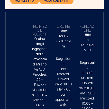
VAI ALLE FAQ
VAI AI CONTATTI
INDIRIZZ
ORDINE
FONDAZI
O E
ONE
Uffici
RECAPITI
Uffici
Tel: 02
Ordine
Tel:
76003731
degli
02.83420
r.a.
Ingegneri
200
della
Segreteri
Provincia
Segreteri
a
di Milano
a
Lunedì,
Via G. B.
Lunedì,
Martedì,
Pergolesi,
Martedì,
Giovedì
25 –
Giovedì
dalle 08:30
Palazzo
dalle 10,00
alle 17:00
Montedori
alle 13,00
con
a – 20124
Mercoledì
appuntam
Milano –
10,00 –
ento
ITALIA
13.00 e