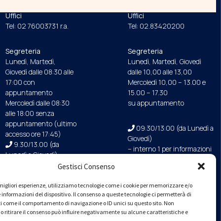
ORDINE
FONDAZIONE
Uffici
Uffici
Tel: 02 76003731 r.a.
Tel: 02.83420200
Segreteria
Segreteria
Lunedì, Martedì,
Lunedì, Martedì, Giovedì
Giovedì dalle 08:30 alle
dalle 10,00 alle 13,00
17:00 con
Mercoledì 10,00 – 13.00 e
appuntamento
15.00 – 17.30
Mercoledì dalle 08:30
su appuntamento
alle 18:00 senza
appuntamento (ultimo
09:30/13:00 (da Lunedì a
accesso ore 17:45)
Giovedì)
9.30/13.00 (da
– interno 1 per informazioni
Lunedì a Giovedì)
Gestisci Consenso
PEC
e migliori esperienze, utilizziamo tecnologie come i cookie per memorizzare e/o
ordine.milano@ingpec.e
 informazioni del dispositivo. Il consenso a queste tecnologie ci permetterà di
u
i come il comportamento di navigazione o ID unici su questo sito. Non
o ritirare il consenso può influire negativamente su alcune caratteristiche e