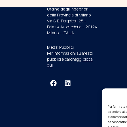
INDIRIZZO E RECAPITI
Ordine degli Ingegneri
della Provincia di Milano
Via G. B. Pergolesi, 25 –
Palazzo Montedoria – 20124
Milano – ITALIA
Mezzi Pubblici
Per informazioni su mezzi
pubblici e parcheggi
clicca
qui
Per fornire l
accedere alle
elaborare dat
acconsentire 
funzioni.