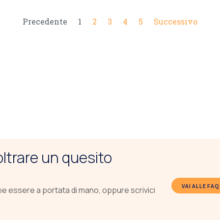
Precedente
1
2
3
4
5
Successivo
noltrare un quesito
VAI ALLE FAQ
be essere a portata di mano, oppure scrivici