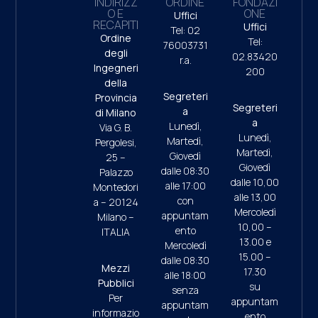
INDIRIZZ
ORDINE
FONDAZI
O E
ONE
Uffici
RECAPITI
Uffici
Tel: 02
Ordine
Tel:
76003731
degli
02.83420
r.a.
Ingegneri
200
della
Segreteri
Provincia
Segreteri
a
di Milano
a
Lunedì,
Via G. B.
Lunedì,
Martedì,
Pergolesi,
Martedì,
Giovedì
25 –
Giovedì
dalle 08:30
Palazzo
dalle 10,00
alle 17:00
Montedori
alle 13,00
con
a – 20124
Mercoledì
appuntam
Milano –
10,00 –
ento
ITALIA
13.00 e
Mercoledì
15.00 –
dalle 08:30
Mezzi
17.30
alle 18:00
Pubblici
su
senza
Per
appuntam
appuntam
informazio
ento