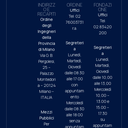
INDIRIZZ
ORDINE
FONDAZI
O E
ONE
Uffici
RECAPITI
Uffici
Tel: 02
Ordine
Tel:
76003731
degli
02.83420
r.a.
Ingegneri
200
della
Segreteri
Provincia
Segreteri
a
di Milano
a
Lunedì,
Via G. B.
Lunedì,
Martedì,
Pergolesi,
Martedì,
Giovedì
25 –
Giovedì
dalle 08:30
Palazzo
dalle 10,00
alle 17:00
Montedori
alle 13,00
con
a – 20124
Mercoledì
appuntam
Milano –
10,00 –
ento
ITALIA
13.00 e
Mercoledì
15.00 –
dalle 08:30
Mezzi
17.30
alle 18:00
Pubblici
su
senza
Per
appuntam
appuntam