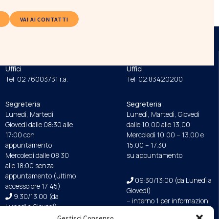
VAI AI CONTATTI
ORDINE
FONDAZIONE
Uffici
Uffici
Tel: 02 76003731 r.a.
Tel: 02.83420200
Segreteria
Segreteria
Lunedì, Martedì,
Lunedì, Martedì, Giovedì
Giovedì dalle 08:30 alle
dalle 10,00 alle 13,00
17:00 con
Mercoledì 10,00 – 13.00 e
appuntamento
15.00 – 17.30
Mercoledì dalle 08:30
su appuntamento
alle 18:00 senza
appuntamento (ultimo
09:30/13:00 (da Lunedì a
accesso ore 17:45)
Giovedì)
9.30/13.00 (da
– interno 1 per informazioni
Lunedì a Giovedì)
Gestisci Consenso