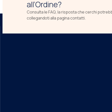
all’Ordine?
Consulta le FAQ, la risposta che cerchi potreb
collegandoti alla pagina contatti.