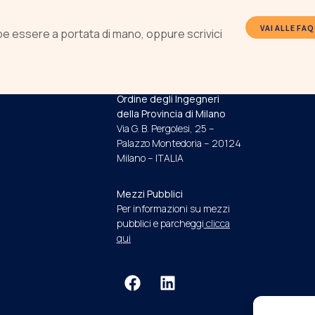
VAI ALLE FAQ
be essere a portata di mano, oppure scrivici
INDIRIZZO E RECAPITI
Ordine degli Ingegneri
della Provincia di Milano
Via G. B. Pergolesi, 25 –
Palazzo Montedoria – 20124
Milano – ITALIA
Mezzi Pubblici
Per informazioni su mezzi
pubblici e parcheggi
clicca
qui