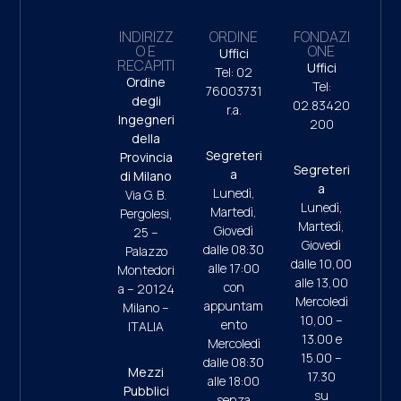
INDIRIZZ
ORDINE
FONDAZI
O E
ONE
Uffici
RECAPITI
Uffici
Tel: 02
Ordine
Tel:
76003731
degli
02.83420
r.a.
Ingegneri
200
della
Segreteri
Provincia
Segreteri
a
di Milano
a
Lunedì,
Via G. B.
Lunedì,
Martedì,
Pergolesi,
Martedì,
Giovedì
25 –
Giovedì
dalle 08:30
Palazzo
dalle 10,00
alle 17:00
Montedori
alle 13,00
con
a – 20124
Mercoledì
appuntam
Milano –
10,00 –
ento
ITALIA
13.00 e
Mercoledì
15.00 –
dalle 08:30
Mezzi
17.30
alle 18:00
Pubblici
su
senza