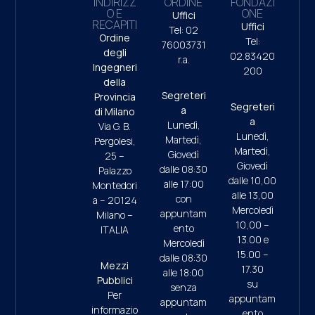
INDIRIZZ
ORDINE
FONDAZI
O E
ONE
Uffici
RECAPITI
Uffici
Tel: 02
Ordine
Tel:
76003731
degli
02.83420
r.a.
Ingegneri
200
della
Segreteri
Provincia
Segreteri
a
di Milano
a
Lunedì,
Via G. B.
Lunedì,
Martedì,
Pergolesi,
Martedì,
Giovedì
25 –
Giovedì
dalle 08:30
Palazzo
dalle 10,00
alle 17:00
Montedori
alle 13,00
con
a – 20124
Mercoledì
appuntam
Milano –
10,00 –
ento
ITALIA
13.00 e
Mercoledì
15.00 –
dalle 08:30
Mezzi
17.30
alle 18:00
Pubblici
su
senza
Per
appuntam
appuntam
informazio
ento