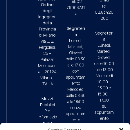
Tel: 02
Ordine
Tel:
76003731
degli
02.83420
r.a.
Ingegneri
200
della
Segreteri
Provincia
Segreteri
a
di Milano
a
Lunedì,
Via G. B.
Lunedì,
Martedì,
Pergolesi,
Martedì,
Giovedì
25 –
Giovedì
dalle 08:30
Palazzo
dalle 10,00
alle 17:00
Montedori
alle 13,00
con
a – 20124
Mercoledì
appuntam
Milano –
10,00 –
ento
ITALIA
13.00 e
Mercoledì
15.00 –
dalle 08:30
Mezzi
17.30
alle 18:00
Pubblici
su
senza
Per
appuntam
appuntam
informazio
ento
ento
ni su
(ultimo
mezzi