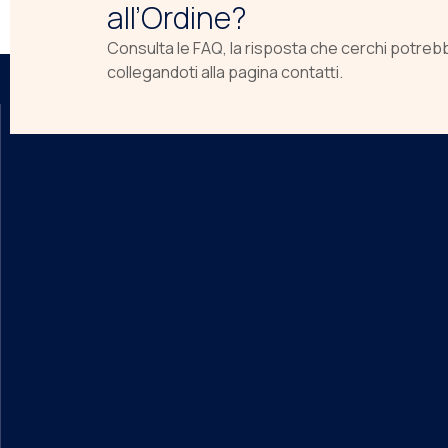
all’Ordine?
Consulta le FAQ, la risposta che cerchi potreb
collegandoti alla pagina contatti.