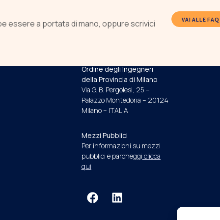
VAI ALLE FAQ
be essere a portata di mano, oppure scrivici
INDIRIZZO E RECAPITI
Ordine degli Ingegneri
della Provincia di Milano
Via G. B. Pergolesi, 25 –
Palazzo Montedoria – 20124
Milano – ITALIA
Mezzi Pubblici
Per informazioni su mezzi
pubblici e parcheggi
clicca
qui