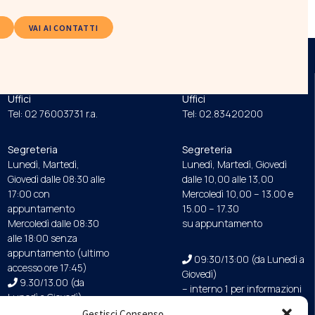
VAI AI CONTATTI
ORDINE
FONDAZIONE
Uffici
Uffici
Tel: 02 76003731 r.a.
Tel: 02.83420200
Segreteria
Segreteria
Lunedì, Martedì,
Lunedì, Martedì, Giovedì
Giovedì dalle 08:30 alle
dalle 10,00 alle 13,00
17:00 con
Mercoledì 10,00 – 13.00 e
appuntamento
15.00 – 17.30
Mercoledì dalle 08:30
su appuntamento
alle 18:00 senza
appuntamento (ultimo
09:30/13:00 (da Lunedì a
accesso ore 17:45)
Giovedì)
9.30/13.00 (da
– interno 1 per informazioni
Lunedì a Giovedì)
Gestisci Consenso