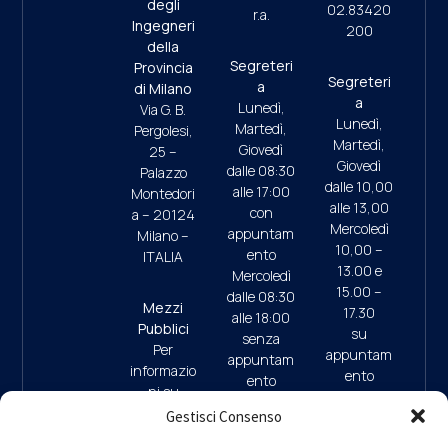
degli
02.83420
r.a.
Ingegneri
200
della
Segreteri
Provincia
Segreteri
a
di Milano
a
Lunedì,
Via G. B.
Lunedì,
Martedì,
Pergolesi,
Martedì,
Giovedì
25 –
Giovedì
dalle 08:30
Palazzo
dalle 10,00
alle 17:00
Montedori
alle 13,00
con
a – 20124
Mercoledì
appuntam
Milano –
10,00 –
ento
ITALIA
13.00 e
Mercoledì
15.00 –
dalle 08:30
Mezzi
17.30
alle 18:00
Pubblici
su
senza
Per
appuntam
appuntam
informazio
ento
ento
ni su
(ultimo
mezzi
Gestisci Consenso
accesso
pubblici e
ore 17:45)
09:30/13: