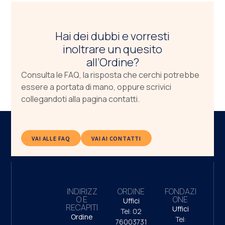
Hai dei dubbi e vorresti
inoltrare un quesito
all’Ordine?
Consulta le FAQ, la risposta che cerchi potrebbe
essere a portata di mano, oppure scrivici
collegandoti alla pagina contatti.
VAI ALLE FAQ
VAI AI CONTATTI
INDIRIZZ
ORDINE
FONDAZI
O E
ONE
Uffici
RECAPITI
Uffici
Tel: 02
Ordine
Tel:
76003731