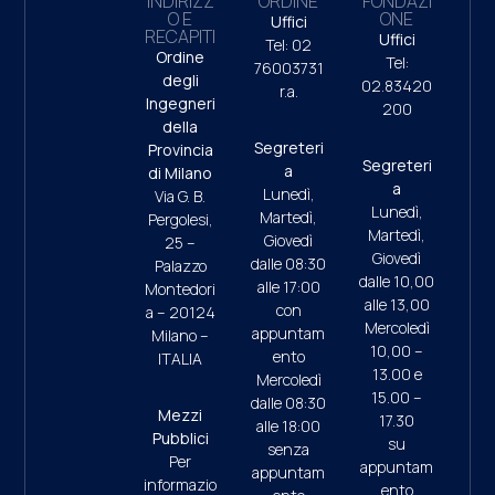
INDIRIZZ
ORDINE
FONDAZI
O E
ONE
Uffici
RECAPITI
Uffici
Tel: 02
Ordine
Tel:
76003731
degli
02.83420
r.a.
Ingegneri
200
della
Segreteri
Provincia
Segreteri
a
di Milano
a
Lunedì,
Via G. B.
Lunedì,
Martedì,
Pergolesi,
Martedì,
Giovedì
25 –
Giovedì
dalle 08:30
Palazzo
dalle 10,00
alle 17:00
Montedori
alle 13,00
con
a – 20124
Mercoledì
appuntam
Milano –
10,00 –
ento
ITALIA
13.00 e
Mercoledì
15.00 –
dalle 08:30
Mezzi
17.30
alle 18:00
Pubblici
su
senza
Per
appuntam
appuntam
informazio
ento