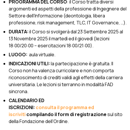
PROGRAMMA DEL CORSO
:
i
l Corso tratta diversi
argomenti ed aspetti della professione di Ingegnere del
Settore dell’Informazione (deontologia, libera
professione, risk management, TLC, IT Governance, …).
DURATA:
il Corso si svolgerà dal 23 Settembre 2025 al
13 Novembre 2025 il martedì ed il giovedì (lezioni
18:00/20:00 – esercitazioni 18:00/21:00).
LUOGO:
aula virtuale.
INDICAZIONI UTILI:
la partecipazione è gratuita. Il
Corso non ha valenza curricolare e non comporta
riconoscimento di crediti validi agli effetti della carriera
universitaria. Le lezioni si terranno in modalità FAD
sincrona.
CALENDARIO ED
ISCRIZIONI:
consulta
il programma ed
iscriviti
compilando il form di registrazione
sul sito
della Fondazione dell’Ordine.