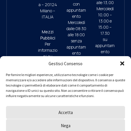
alle 13,00
con
a – 20124
Mercoledì
appuntam
Milano –
10,00 –
ento
ITALIA
13.00 e
Mercoledì
15.00 –
dalle 08:30
Mezzi
17.30
alle 18:00
Pubblici
su
senza
Per
appuntam
appuntam
informazio
ento
ento
ni su
(ultimo
mezzi
Gestisci Consenso
accesso
pubblici e
ore 17:45)
09:30/13:
parcheggi
Per fornire le migliori esperienze, utilizziamo tecnologie come i cookie per
00 (da
memorizzare e/o accedere alle informazioni del dispositivo. Il consenso a queste
clicca qui
9.30/13.0
Lunedì a
tecnologie ci permetterà di elaborare dati come il comportamento di
0 (da
navigazione o ID unici su questo sito. Non acconsentire o ritirare il consenso può
Giovedì)
Lunedì a
influire negativamente su alcune caratteristiche e funzioni.
– interno 1
Giovedì)
per
informazio
Accetta
ni
PEC
ordine.mila
Nega
no@ingpe