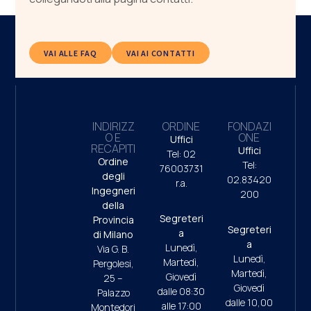
VAI ALLE FAQ
VAI AI CONTATTI
INDIRIZZ
ORDINE
FONDAZI
O E
ONE
Uffici
RECAPITI
Uffici
Tel: 02
Ordine
Tel:
76003731
degli
02.83420
r.a.
Ingegneri
200
della
Segreteri
Provincia
Segreteri
a
di Milano
a
Lunedì,
Via G. B.
Lunedì,
Martedì,
Pergolesi,
Martedì,
Giovedì
25 –
Giovedì
dalle 08:30
Palazzo
dalle 10,00
alle 17:00
Montedori