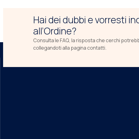
Hai dei dubbi e vorresti i
all’Ordine?
Consulta le FAQ, la risposta che cerchi potreb
collegandoti alla pagina contatti.