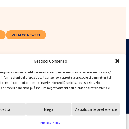
VAI AI CONTATTI
ORDINE
FONDAZIONE
Gestisci Consenso
Uffici
Uffici
Tel: 02 76003731 r.a.
Tel: 02.83420200
e migliori esperienze, utilizziamo tecnologie come i cookie per memorizzare e/o
 informazioni del dispositivo. Il consenso a queste tecnologie ci permetterà di
i come il comportamento di navigazione o ID unici su questo sito. Non
Segreteria
Segreteria
o ritirare il consenso può influire negativamente su alcune caratteristiche e
Lunedì, Martedì,
Lunedì, Martedì, Giovedì
Giovedì dalle 08:30 alle
dalle 10,00 alle 13,00
17:00 con
Mercoledì 10,00 – 13.00 e
appuntamento
15.00 – 17.30
ccetta
Nega
Visualizza le preferenze
Mercoledì dalle 08:30
su appuntamento
alle 18:00 senza
Privacy Policy
appuntamento (ultimo