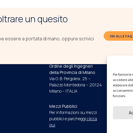
noltrare un quesito
VAI ALLE FAQ
be essere a portata di mano, oppure scrivici
INDIRIZZO E RECAPITI
Ordine degli Ingegneri
della Provincia di Milano
Per fornire l
Via G. B. Pergolesi, 25 –
accedere alle
Palazzo Montedoria – 20124
elaborare dat
Milano – ITALIA
acconsentire 
funzioni.
Mezzi Pubblici
Per informazioni su mezzi
A
pubblici e parcheggi
clicca
qui