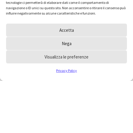
tecnologie ci permetterà di elaborare dati come il comportamento di
navigazione o ID unici su questo sito. Non acconsentire o ritirare il consenso può
influire negativamente su alcune caratteristiche e funzioni.
Accetta
Nega
Visualizza le preferenze
Privacy Policy
Hai dei dubbi e vorresti
inoltrare un quesito
all’Ordine?
Consulta le FAQ, la risposta che cerchi potrebbe
essere a portata di mano, oppure scrivici
collegandoti alla pagina contatti.