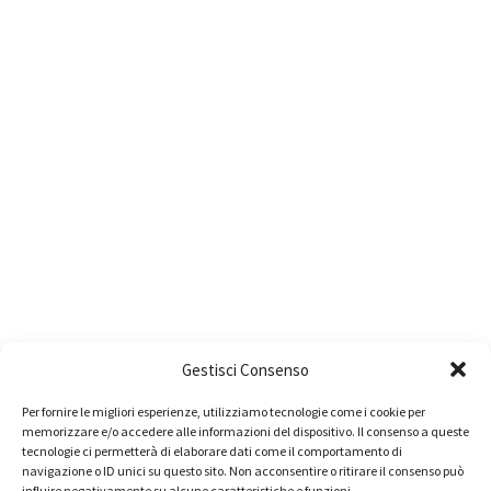
Gestisci Consenso
Per fornire le migliori esperienze, utilizziamo tecnologie come i cookie per
memorizzare e/o accedere alle informazioni del dispositivo. Il consenso a queste
tecnologie ci permetterà di elaborare dati come il comportamento di
navigazione o ID unici su questo sito. Non acconsentire o ritirare il consenso può
influire negativamente su alcune caratteristiche e funzioni.