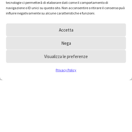
tecnologie ci permetterà di elaborare dati come il comportamento di
navigazione o ID unici su questo sito. Non acconsentire o ritirare il consenso può
influire negativamente su alcune caratteristiche e funzioni.
Accetta
Nega
Visualizza le preferenze
Privacy Policy
Hai dei dubbi e vorresti
inoltrare un quesito
all’Ordine?
Consulta le FAQ, la risposta che cerchi potrebbe
essere a portata di mano, oppure scrivici
collegandoti alla pagina contatti.