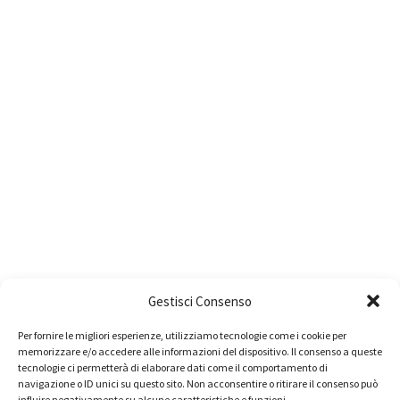
Gestisci Consenso
Per fornire le migliori esperienze, utilizziamo tecnologie come i cookie per
memorizzare e/o accedere alle informazioni del dispositivo. Il consenso a queste
tecnologie ci permetterà di elaborare dati come il comportamento di
navigazione o ID unici su questo sito. Non acconsentire o ritirare il consenso può
influire negativamente su alcune caratteristiche e funzioni.