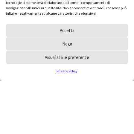
tecnologie ci permetterà di elaborare dati come il comportamento di
navigazione o ID unici su questo sito. Non acconsentire o ritirare il consenso può
influire negativamente su alcune caratteristiche e funzioni.
Accetta
Nega
Visualizza le preferenze
Privacy Policy
Hai dei dubbi e vorresti
inoltrare un quesito
all’Ordine?
Consulta le FAQ, la risposta che cerchi potrebbe
essere a portata di mano, oppure scrivici
collegandoti alla pagina contatti.