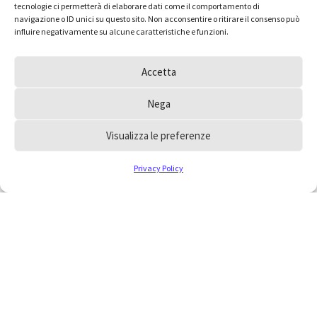
tecnologie ci permetterà di elaborare dati come il comportamento di
navigazione o ID unici su questo sito. Non acconsentire o ritirare il consenso può
influire negativamente su alcune caratteristiche e funzioni.
Accetta
Nega
Visualizza le preferenze
Privacy Policy
Hai dei dubbi e vorresti
inoltrare un quesito
all’Ordine?
Consulta le FAQ, la risposta che cerchi potrebbe
essere a portata di mano, oppure scrivici
collegandoti alla pagina contatti.