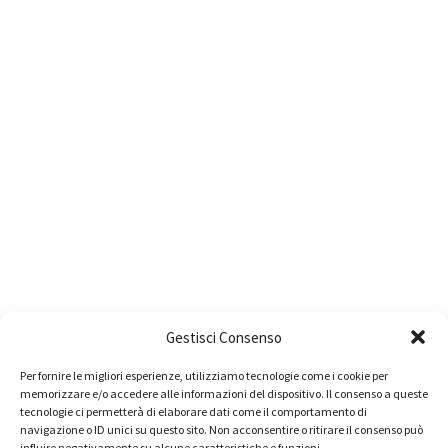
Gestisci Consenso
Per fornire le migliori esperienze, utilizziamo tecnologie come i cookie per
memorizzare e/o accedere alle informazioni del dispositivo. Il consenso a queste
tecnologie ci permetterà di elaborare dati come il comportamento di
navigazione o ID unici su questo sito. Non acconsentire o ritirare il consenso può
influire negativamente su alcune caratteristiche e funzioni.